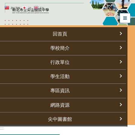
跳
ZH-TW
JA
EN
到
主
要
內
回首頁
容
區
學校簡介
行政單位
學生活動
專區資訊
網路資源
尖中圖書館
:::