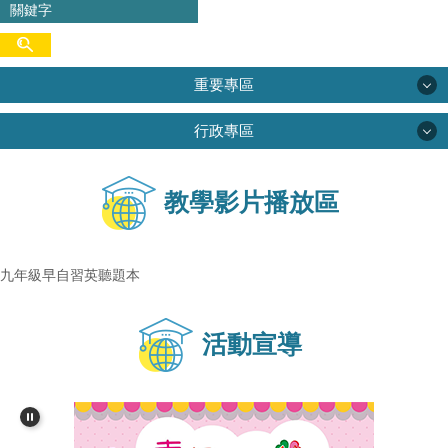
重要專區
行政專區
重要專區
行政專區
教學影片播放區
校務規章
正常教學
校務行政系統
九年級早自習英聽題本
友善校園
新北市信箱服務
活動宣導
課程計畫
新北市公務雲
家庭教育專區
交通安全專區