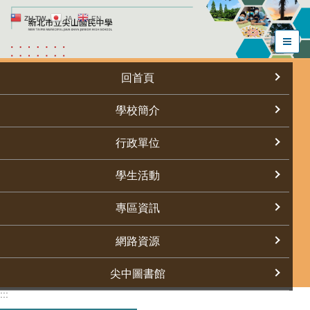
跳
ZH-TW
JA
EN
到
主
要
內
回首頁
容
區
學校簡介
行政單位
學生活動
專區資訊
網路資源
尖中圖書館
:::