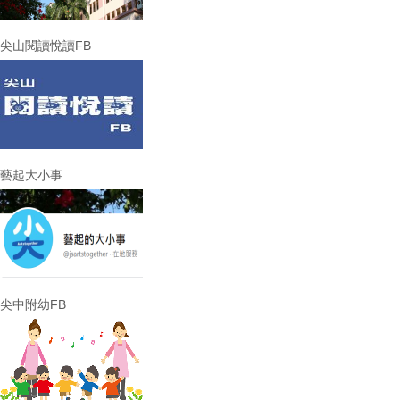
尖山閱讀悅讀FB
藝起大小事
尖中附幼FB