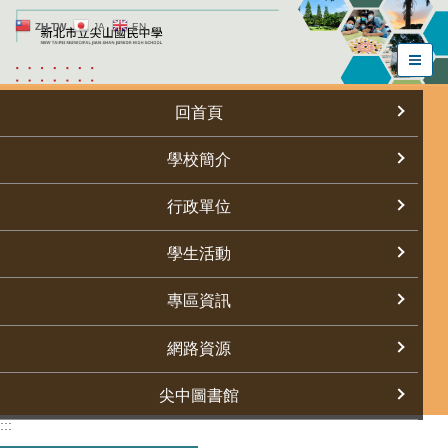
跳
ZH-TW
JA
EN
到
主
要
內
回首頁
容
區
學校簡介
行政單位
學生活動
專區資訊
網路資源
尖中圖書館
:::