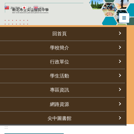
跳
ZH-TW
JA
EN
到
主
要
內
回首頁
容
區
學校簡介
行政單位
學生活動
專區資訊
網路資源
尖中圖書館
:::