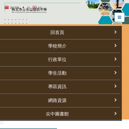
跳
ZH-TW
JA
EN
到
主
要
內
回首頁
容
區
學校簡介
行政單位
學生活動
專區資訊
網路資源
尖中圖書館
:::