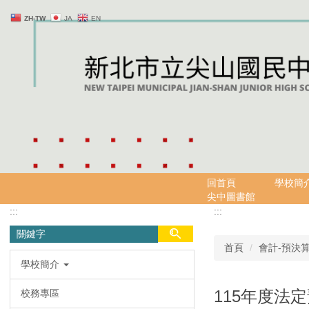
跳
ZH-TW
JA
EN
到
主
要
內
容
區
回首頁
學校簡
尖中圖書館
:::
:::
首頁
會計-預決
學校簡介
115年度法
校務專區