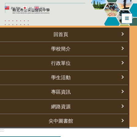
跳
ZH-TW
JA
EN
到
主
要
內
回首頁
容
區
學校簡介
行政單位
學生活動
專區資訊
網路資源
尖中圖書館
:::