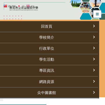
跳
ZH-TW
JA
EN
到
主
要
內
回首頁
容
區
學校簡介
行政單位
學生活動
專區資訊
網路資源
尖中圖書館
:::