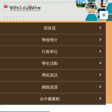
跳
ZH-TW
JA
EN
到
主
要
內
回首頁
容
區
學校簡介
行政單位
學生活動
專區資訊
網路資源
尖中圖書館
:::