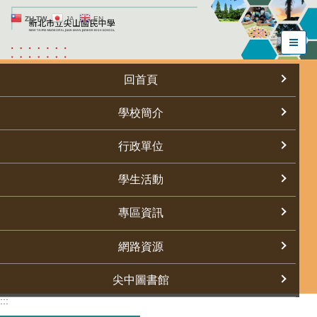
跳
ZH-TW
JA
EN
到
主
要
內
回首頁
容
區
學校簡介
行政單位
學生活動
專區資訊
網路資源
尖中圖書館
:::