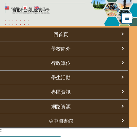
跳
ZH-TW
JA
EN
到
主
要
內
回首頁
容
區
學校簡介
行政單位
學生活動
專區資訊
網路資源
尖中圖書館
:::