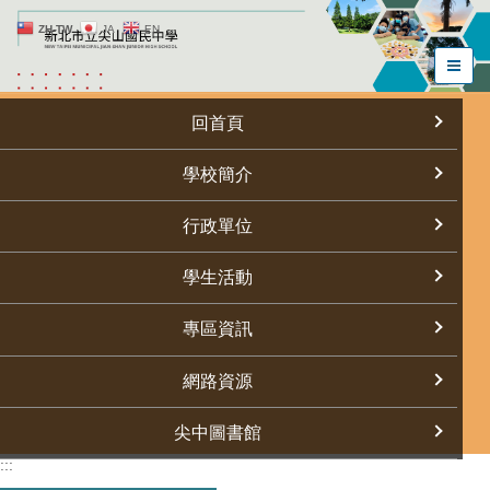
跳
ZH-TW
JA
EN
到
主
要
內
回首頁
容
區
學校簡介
行政單位
學生活動
專區資訊
網路資源
尖中圖書館
:::