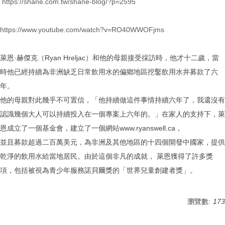
https://shane.com.tw/shane-blog/?p=2595
https://www.youtube.com/watch?v=RO40WWOFjms
萊恩·赫傑克（Ryan Hreljac）和他的母親接受採訪時，他才十二歲，當
時他已經持續為非洲缺乏日常飲用水的偏鄉地區挖鑿飲用水井募款了六
年。
他的母親對此幾乎不可置信，「他持續做這件事情持續六年了，我還沒有
認識幾個大人可以持續投入在一個專案上六年的。」在家人的支持下，萊
恩成立了一個基金會，建立了一個網站www.ryanswell.ca，
並且募款超過二百萬美元，為非洲及其他地區的十四個開發中國家，提供
乾淨的飲用水給當地居民。由於這個非凡的成就， 萊恩獲得了許多獎
項，包括被視為青少年服務諾貝爾獎的「世界兒童創建者獎」。
瀏覽數:
173