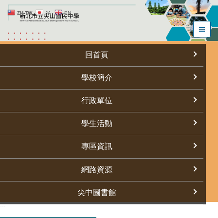
跳
ZH-TW
JA
EN
到
主
要
內
回首頁
容
區
學校簡介
行政單位
學生活動
專區資訊
網路資源
尖中圖書館
:::