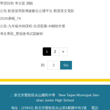
學習扶助 考古題 測驗
公告:歡迎使用新傳媒數位公播平台 觀賞英文電影
2026暑輔_7A
公告-九年級外師課程-生涯藍圖-AI輔助作業
考生專區_歷屆會考試題解析
1
2
>
到
Go
:::
新北市鶯歌區尖山國民中學 New Taipei Municipal Jian-
shan Junior High School
地址：(23942) 新北市鶯歌區尖山里6鄰國中街1號 電話: