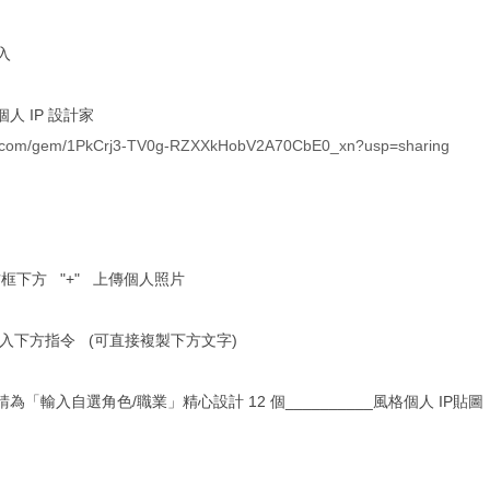
入
個人 IP 設計家
gle.com/gem/1PkCrj3-TV0g-RZXXkHobV2A70CbE0_xn?usp=sharing
i 方框下方 "+" 上傳個人照片
內 輸入下方指令 (可直接複製下方文字)
請為「輸入自選角色/職業」精心設計 12 個__________風格個人 IP