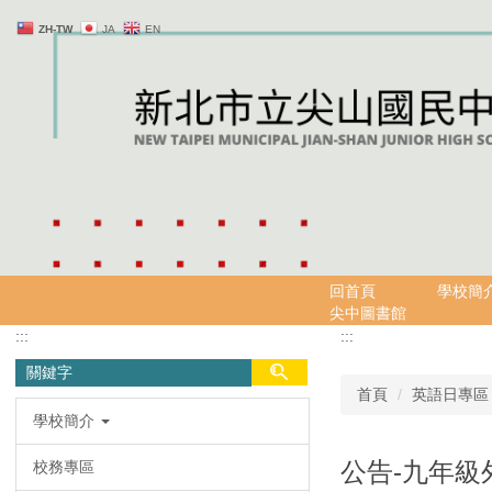
跳
ZH-TW
JA
EN
到
主
要
內
容
區
回首頁
學校簡
尖中圖書館
:::
:::
首頁
英語日專區
學校簡介
公告-九年級
校務專區